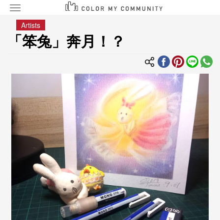
Toggle
navigation
移
Artists
至
「笨兔」奔月！？
主
內
容