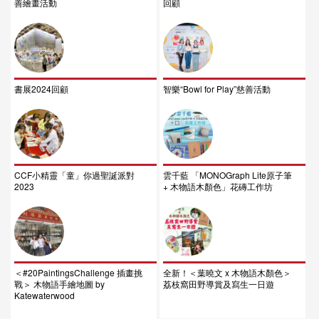
善繪畫活動
回顧
書展2024回顧
智樂“Bowl for Play”慈善活動
CCF小精靈「童」你過聖誕派對
雲千藍 「MONOGraph Lite原子筆
2023
+ 木物語木顏色」花磚工作坊
＜#20PaintingsChallenge 插畫挑
全新！＜葉曉文 x 木物語木顏色＞
戰＞ 木物語手繪地圖 by
荔枝窩田野導賞及寫生一日遊
Katewaterwood