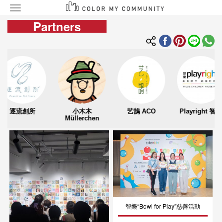
Toggle
navigation
Partners
移
至
主
內
容
逐流創所
小木木
艺鵠 ACO
Playright 智樂
Müllerchen
智樂“Bowl for Play”慈善活動