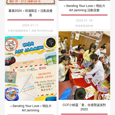
＜Sending Your Love＞明信片
Art Jamming 活動花絮
書展2024＜現場限定＞活動及優
惠
2024-01-18
2024-07-11
香港家庭福利會
兒童紓緩服務基金
突破 Breakthrough
CCF小精靈「童」你過聖誕派對
＜Sending Your Love＞明信片
2023
Art Jamming