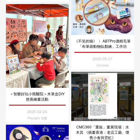
《不笑的猫》 ︳ ABTPro酒精毛筆
「布筆袋動物似顏繪」工作坊
2025-05-07
Contrast
＜智樂好玩小熊醫院＞木筆盒DIY
慈善繪畫活動
2025-02-24
Playright 智樂
CMC360「重敍」畫展現場：水
木其 《插畫香港：老店工藝、懷
舊小食與霓虹》