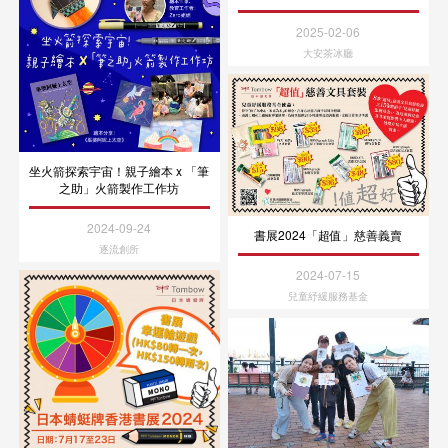
2025-02-06
大安茶冰廳
坐火箭探索宇宙！親子繪本 x 「筆
之助」火箭製作工作坊
2024-09-24
書展2024「超值」慈善義賣
逐流創所
2024-07-15
兒童紓緩服務基金