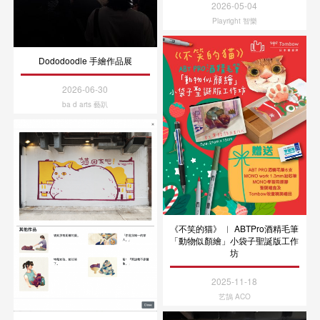
2026-05-04
Playright 智樂
Dododoodle 手繪作品展
2026-06-30
ba d arts 藝趴
《不笑的猫》 ︳ ABTPro酒精毛筆
「動物似顏繪」小袋子聖誕版工作
坊
2025-11-18
艺鵠 ACO