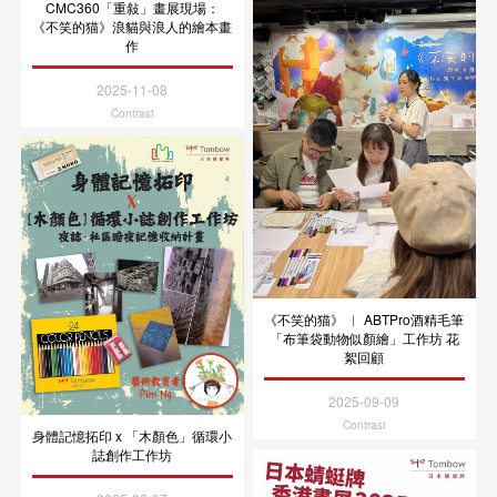
CMC360「重敍」畫展現場：
《不笑的猫》浪貓與浪人的繪本畫
作
2025-11-08
Contrast
《不笑的猫》 ︳ ABTPro酒精毛筆
「布筆袋動物似顏繪」工作坊 花
絮回顧
2025-09-09
Contrast
身體記憶拓印 x 「木顏色」循環小
誌創作工作坊