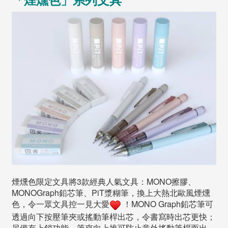
煙燻色限定文具將3款經典人氣文具：MONO擦膠、
MONOGraph鉛芯筆、PiT漿糊筆，換上大熱北歐風煙燻
色，令一眾文具控一見大愛
！MONO Graph鉛芯筆可
透過向下按壓筆夾或搖動筆桿出芯，令書寫時出芯更快；
另備有上鎖功能，筆夾向上推可防止意外搖動筆桿而出