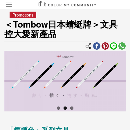
Toggle
navigation
移
Promotions
至
＜Tombow日本蜻蜓牌＞文具
主
控大愛新產品
內
容
「煙燻色」系列文具