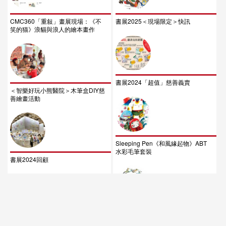
CMC360「重敍」畫展現場：《不
書展2025＜現場限定＞快訊
笑的猫》浪貓與浪人的繪本畫作
書展2024「超值」慈善義賣
＜智樂好玩小熊醫院＞木筆盒DIY慈
善繪畫活動
Sleeping Pen《和風緣起物》ABT
水彩毛筆套裝
書展2024回顧
Step C. 《變變變》ABT水彩毛筆套
CCF小精靈「童」你過聖誕派對
裝