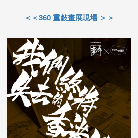
＜＜360 重敍畫展現場 ＞＞