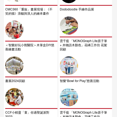
CMC360「重敍」畫展現場：《不
Dododoodle 手繪作品展
笑的猫》浪貓與浪人的繪本畫作
雲千藍 「MONOGraph Lite原子筆
＜智樂好玩小熊醫院＞木筆盒DIY慈
+ 木物語木顏色」花磚工作坊 花絮
善繪畫活動
回顧
書展2024回顧
智樂“Bowl for Play”慈善活動
CCF小精靈「童」你過聖誕派對
雲千藍 「MONOGraph Lite原子筆
2023
+ 木物語木顏色」花磚工作坊