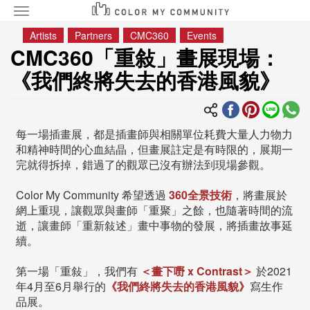
Toggle
navigation
移
Artists
Partners
CMC360
Events
至
CMC360「重敍」畫展現場：
主
《我們終將失去的香港風貌》
內
容
每一場插畫展，都是插畫師與相關單位耗費大量人力物力
和精神時間的心血結晶，但畫展註定是有時限的，展期一
完就得拆掉，錯過了的觀眾已沒有辦法到現場參觀。
Color My Community 希望透過
360全景技術
，將畫展於
網上重現，讓觀眾與畫師「重聚」之餘，也隨著時間的流
逝，讓畫師「重新敍述」畫中事物的發展，將插畫故事延
續。
第一場「重敍」，我們有
＜畫下嘢 x Contrast＞
於2021
年4月至6月舉行的
《我們終將失去的香港風貌》
寫生作
品展。