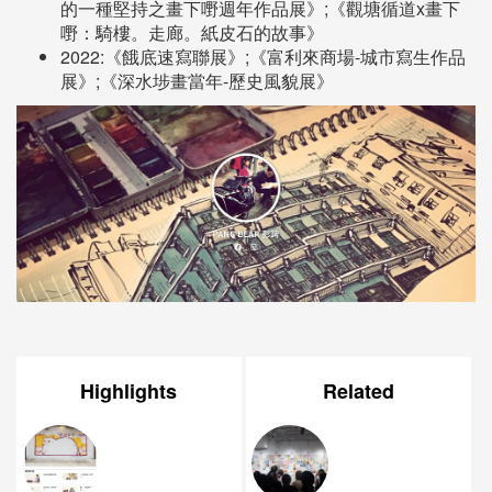
的一種堅持之畫下嘢週年作品展》;《觀塘循道x畫下
嘢：騎樓。走廊。紙皮石的故事》
2022:《餓底速寫聯展》;《富利來商場-城市寫生作品
展》;《深水埗畫當年-歷史風貌展》
Highlights
Related