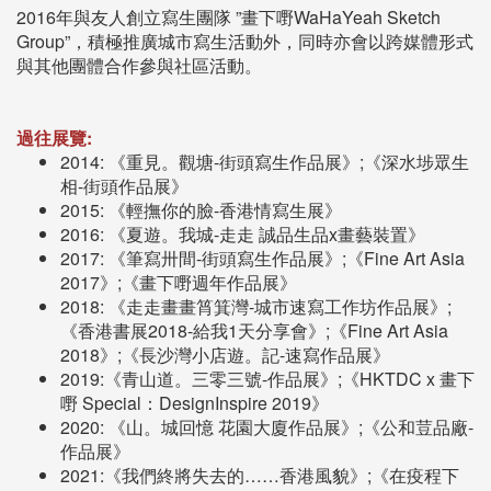
2016年與友人創立寫生團隊 ”畫下嘢WaHaYeah Sketch
Group”，積極推廣城市寫生活動外，同時亦會以跨媒體形式
與其他團體合作參與社區活動。
過往展覽:
2014: 《重見。觀塘-街頭寫生作品展》;《深水埗眾生
相-街頭作品展》
2015: 《輕撫你的臉-香港情寫生展》
2016: 《夏遊。我城-走走 誠品生品x畫藝裝置》
2017: 《筆寫卅間-街頭寫生作品展》;《Fine Art Asia
2017》;《畫下嘢週年作品展》
2018: 《走走畫畫筲箕灣-城市速寫工作坊作品展》;
《香港書展2018-給我1天分享會》;《Fine Art Asia
2018》;《長沙灣小店遊。記-速寫作品展》
2019:《青山道。三零三號-作品展》;《HKTDC x 畫下
嘢 Special：DesignInspire 2019》
2020: 《山。城回憶 花園大廈作品展》;《公和荳品廠-
作品展》
2021:《我們終將失去的……香港風貌》;《在疫程下