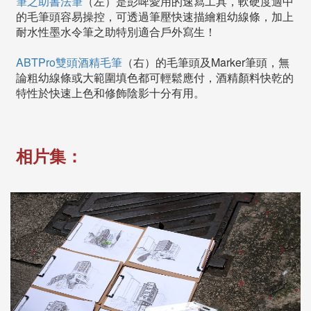
筆之助書法筆
（左）是彭啤愛用的速寫工具，軟硬度適中
的毛筆頭容易操控，可透過筆壓快速描繪粗幼線條，加上
耐水性墨水令筆之助特別適合戶外寫生！
ABTPro雙頭酒精毛筆
（右）的毛筆頭及Marker筆頭，無
論粗幼線條或大範圍填色都可輕鬆應付，酒精顏料快乾的
特性於快速上色和修飾陰影十分有用。
相片集：