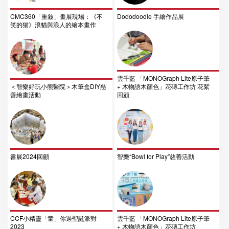
CMC360「重敍」畫展現場：《不
Dododoodle 手繪作品展
笑的猫》浪貓與浪人的繪本畫作
雲千藍 「MONOGraph Lite原子筆
＜智樂好玩小熊醫院＞木筆盒DIY慈
+ 木物語木顏色」花磚工作坊 花絮
善繪畫活動
回顧
書展2024回顧
智樂“Bowl for Play”慈善活動
CCF小精靈「童」你過聖誕派對
雲千藍 「MONOGraph Lite原子筆
2023
+ 木物語木顏色」花磚工作坊