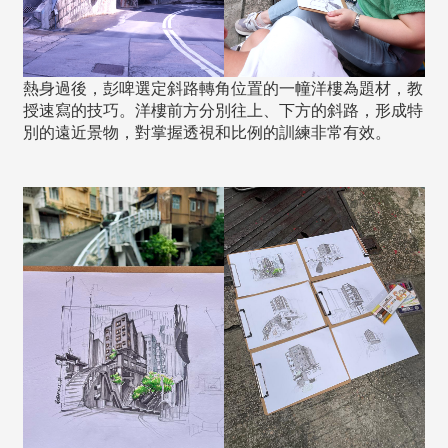
熱身過後，彭啤選定斜路轉角位置的一幢洋樓為題材，教
授速寫的技巧。洋樓前方分別往上、下方的斜路，形成特
別的遠近景物，對掌握透視和比例的訓練非常有效。