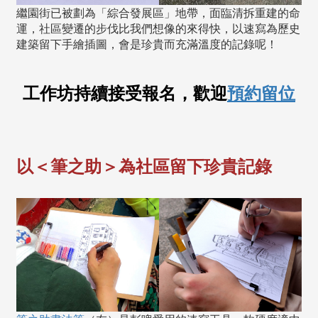
繼園街已被劃為「綜合發展區」地帶，面臨清拆重建的命
運，社區變遷的步伐比我們想像的來得快，以速寫為歷史
建築留下手繪插圖，會是珍貴而充滿溫度的記錄呢！
工作坊持續接受報名，歡迎
預約留位
以＜筆之助＞為社區留下珍貴記錄