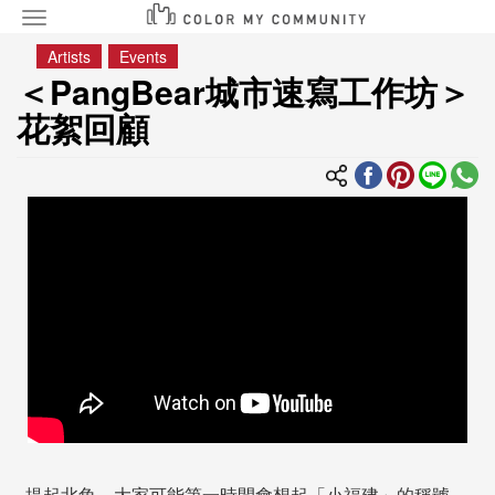
Toggle
navigation
移
Artists
Events
至
＜PangBear城市速寫工作坊＞
主
花絮回顧
內
容
提起北角，大家可能第一時間會想起「小福建」的稱號，