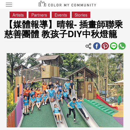
Toggle
navigation
移
Artists
Partners
Events
Stories
至
【媒體報導】晴報- 插畫師聯乘
主
慈善團體 教孩子DIY中秋燈籠
內
容