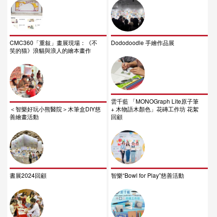
CMC360「重敍」畫展現場：《不
Dododoodle 手繪作品展
笑的猫》浪貓與浪人的繪本畫作
雲千藍 「MONOGraph Lite原子筆
＜智樂好玩小熊醫院＞木筆盒DIY慈
+ 木物語木顏色」花磚工作坊 花絮
善繪畫活動
回顧
書展2024回顧
智樂“Bowl for Play”慈善活動